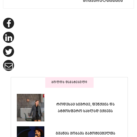
მოყვარულთათვის
ᲑᲝᲚᲝᲡ ᲓᲐᲛᲐᲢᲔᲑᲣᲚᲘ
როდესაც სივრცე, ფუნქცია და
ატმოსფერო სახლად იქცევა
გვანცა ჯობავა გამომცემელთა