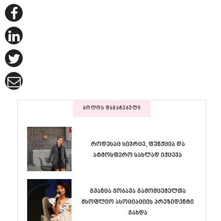
ᲑᲝᲚᲝᲡ ᲓᲐᲛᲐᲢᲔᲑᲣᲚᲘ
როდესაც სივრცე, ფუნქცია და
ატმოსფერო სახლად იქცევა
გვანცა ჯობავა გამომცემელთა
მსოფლიო ასოციაციის პრეზიდენტი
გახდა