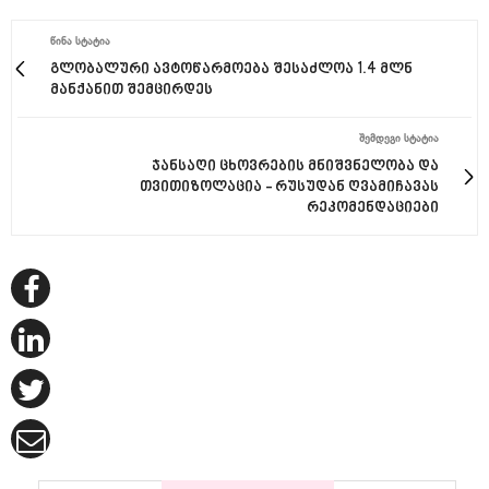
ᲬᲘᲜᲐ ᲡᲢᲐᲢᲘᲐ
გლობალური ავტოწარმოება შესაძლოა 1.4 მლნ
მანქანით შემცირდეს
ᲨᲔᲛᲓᲔᲒᲘ ᲡᲢᲐᲢᲘᲐ
ჯანსაღი ცხოვრების მნიშვნელობა და
თვითიზოლაცია - რუსუდან ღვამიჩავას
რეკომენდაციები