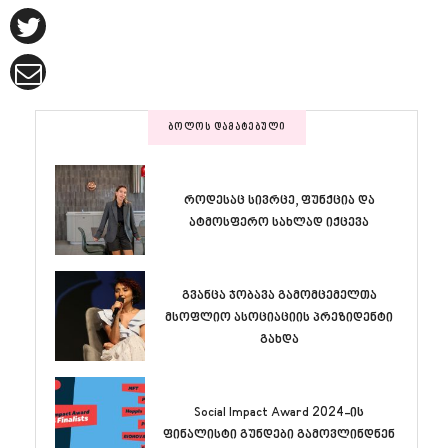
ᲑᲝᲚᲝᲡ ᲓᲐᲛᲐᲢᲔᲑᲣᲚᲘ
როდესაც სივრცე, ფუნქცია და
ატმოსფერო სახლად იქცევა
გვანცა ჯობავა გამომცემელთა
მსოფლიო ასოციაციის პრეზიდენტი
გახდა
Social Impact Award 2024-ის
ფინალისტი გუნდები გამოვლინდნენ