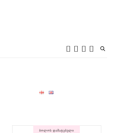
ᲑᲝᲚᲝᲡ ᲓᲐᲛᲐᲢᲔᲑᲣᲚᲘ