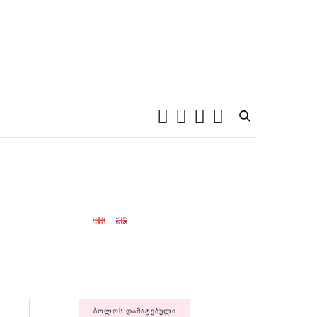
ᲑᲝᲚᲝᲡ ᲓᲐᲛᲐᲢᲔᲑᲣᲚᲘ