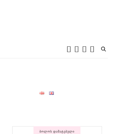
ᲑᲝᲚᲝᲡ ᲓᲐᲛᲐᲢᲔᲑᲣᲚᲘ