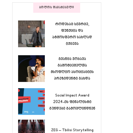
ᲑᲝᲚᲝᲡ ᲓᲐᲛᲐᲢᲔᲑᲣᲚᲘ
როდესაც სივრცე,
ფუნქცია და
ატმოსფერო სახლად
იქცევა
გვანცა ჯობავა
გამომცემელთა
მსოფლიო ასოციაციის
პრეზიდენტი გახდა
Social Impact Award
2024-ის ფინალისტი
გუნდები გამოვლინდნენ
ZEG – Tbilisi Storytelling