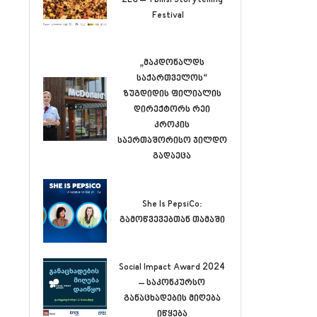
Festival
„მაკდონალდს
საქართველოს“
ზუგდიდის ფილიალის
დირექტორს რეი
კროკის
საერთაშორისო ჯილდო
გადაეცა
She Is PepsiCo:
გამოწვევებთან თამაში
Social Impact Award 2024
– საკონკურსო
განაცხადების მიღება
იწყება